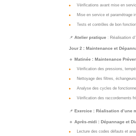
Vérifications avant mise en servi
Mise en service et paramétrage in
Tests et contrôles de bon foncti
📌
Atelier pratique
: Réalisation d
Jour 2 : Maintenance et Dépan
🔹
Matinée : Maintenance Prévent
Vérification des pressions, tempé
Nettoyage des filtres, échangeurs
Analyse des cycles de fonctionne
Vérification des raccordements fri
📌
Exercice : Réalisation d’une
🔹
Après-midi : Dépannage et D
Lecture des codes défauts et an