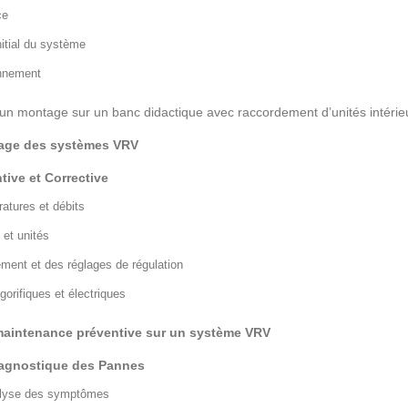
ce
itial du système
onnement
’un montage sur un banc didactique avec raccordement d’unités intérieu
nage des systèmes VRV
ive et Corrective
ratures et débits
 et unités
ment et des réglages de régulation
gorifiques et électriques
 maintenance préventive sur un système VRV
iagnostique des Pannes
alyse des symptômes