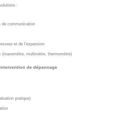
olutions :
rs de communication
sseur et de l’expansion
tic (manomètre, multimètre, thermomètre)
 intervention de dépannage
luation pratique)
ation