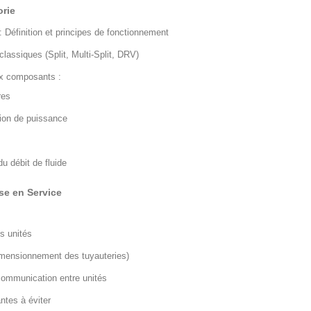
orie
Définition et principes de fonctionnement
assiques (Split, Multi-Split, DRV)
ux composants :
res
ion de puissance
 du débit de fluide
ise en Service
s unités
imensionnement des tuyauteries)
communication entre unités
ntes à éviter