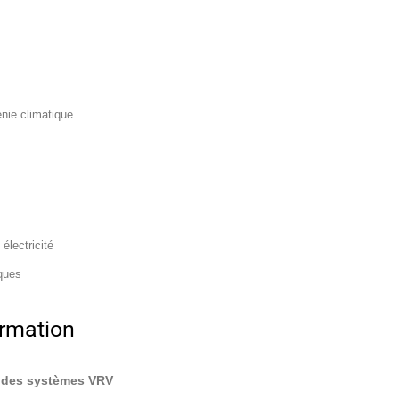
énie climatique
lectricité
iques
rmation
on des systèmes VRV