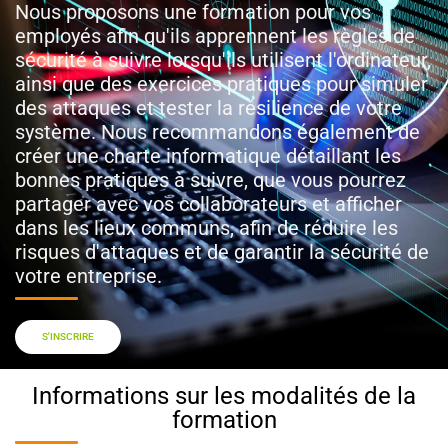
Nous proposons une formation pour vos
employés afin qu'ils apprennent les règles de
sécurité à suivre lorsqu'ils utilisent l'ordinateur,
ainsi que des exercices pratiques pour simuler
des attaques et tester la résilience de votre
système. Nous recommandons également de
créer une charte informatique détaillant les
bonnes pratiques à suivre, que vous pourrez
partager avec vos collaborateurs et afficher
dans les lieux communs, afin de réduire les
risques d'attaques et de garantir la sécurité de
votre entreprise.
S'INSCRIRE
Informations sur les modalités de la
formation