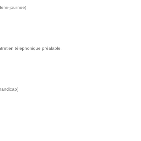
demi-journée)
ntretien téléphonique préalable.
handicap)