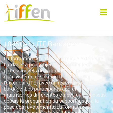
18-ISO-3 : ITE Bardages​
La formation "Isolation thermique extérieure
bardage" a pour objectif de former les
professionnels du bâtiment à la mise en place
d'un système d'isolation thermique par
l'extérieur (ITE) avec un revêtement en
bardage. Les participants apprendront à
maîtriser les différentes étapes du processus,
depuis la préparation du support jusqu'à la
pose des revêtements. La formation se
déroule sur une durée de 14 heures.