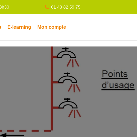
18h30
01 43 82 59 75
s
E-learning
Mon compte