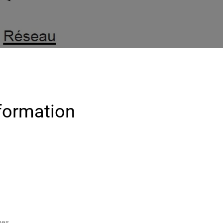
 formation
ues.