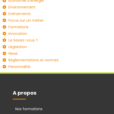
Economie d'énergie
Environnement
Evènements
Focus sur un métier
Formations
Innovation
Le Saviez-vous ?
Législation
News
Règlementations et normes
Personnalité
A propos
Nos formations