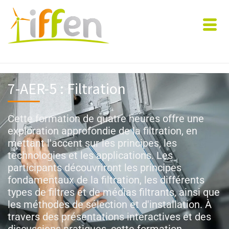
7-AER-5 : Filtration
Cette formation de quatre heures offre une
exploration approfondie de la filtration, en
mettant l'accent sur les principes, les
technologies et les applications. Les
participants découvriront les principes
fondamentaux de la filtration, les différents
types de filtres et de médias filtrants, ainsi que
les méthodes de sélection et d'installation. À
travers des présentations interactives et des
discussions pratiques, cette formation