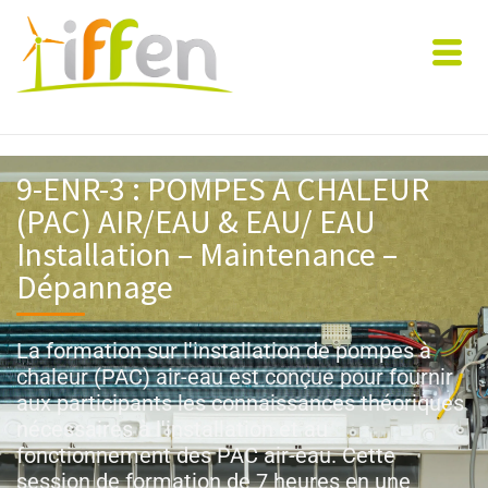
9-ENR-3 : POMPES A CHALEUR
(PAC) AIR/EAU & EAU/ EAU
Installation – Maintenance –
Dépannage
La formation sur l'installation de pompes à
chaleur (PAC) air-eau est conçue pour fournir
aux participants les connaissances théoriques
nécessaires à l'installation et au
fonctionnement des PAC air-eau. Cette
session de formation de 7 heures en une