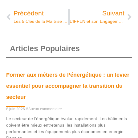
Précédent
Suivant
Les 5 Clés de la Maîtrise des Fluides Frigorigènes : Une Porte Ouverte vers l’Avenir avec l’IFFEN
L’IFFEN et son Engagement dans le Dispositif “Women’s Energy in Transition 2024” : Une Fierté Partagée
Articles Populaires
Former aux métiers de l’énergétique : un levier
essentiel pour accompagner la transition du
secteur
8 juin 2026
Aucun commentaire
Le secteur de l’énergétique évolue rapidement. Les bâtiments
doivent être mieux entretenus, les installations plus
performantes et les équipements plus économes en énergie.
Dans ce