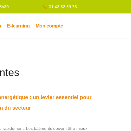
18h30
01 43 82 59 75
s
E-learning
Mon compte
entes
nergétique : un levier essentiel pour
n du secteur
ue rapidement. Les bâtiments doivent être mieux