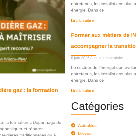
entretenus, les installations plu
énergie. Dans ce
Lire la suite »
Former aux métiers de l’é
accompagner la transitio
8 juin 2026
Aucun commentaire
Le secteur de l’énergétique évol
entretenus, les installations plu
énergie. Dans ce
ère gaz : la formation
Lire la suite »
Catégories
ité, la formation « Dépannage de
Actualités
agnostiquer et réparer
Brèves
haudières traditionnelles ou à