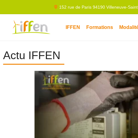
152 rue de Paris 94190 Villeneuve-Sain
IFFEN
Formations
Modalit
Actu IFFEN