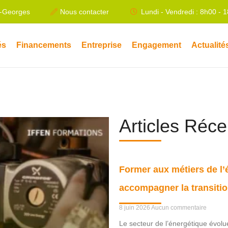
t-Georges
Nous contacter
Lundi - Vendredi : 8h00 - 
és
Financements
Entreprise
Engagement
Actualité
Articles Réc
Former aux métiers de l’é
accompagner la transitio
8 juin 2026
Aucun commentaire
Le secteur de l’énergétique évol