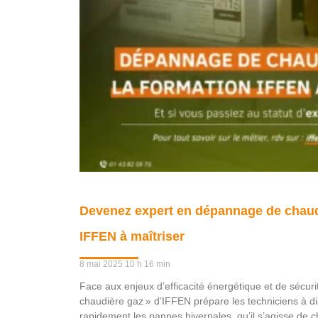
Devenez expert en dépannage de chaudi
IFFEN à maîtriser
8 mai 2025
10 h 16 min
Face aux enjeux d’efficacité énergétique et de sécur
chaudière gaz » d’IFFEN prépare les techniciens à di
rapidement les pannes hivernales, qu’il s’agisse de c