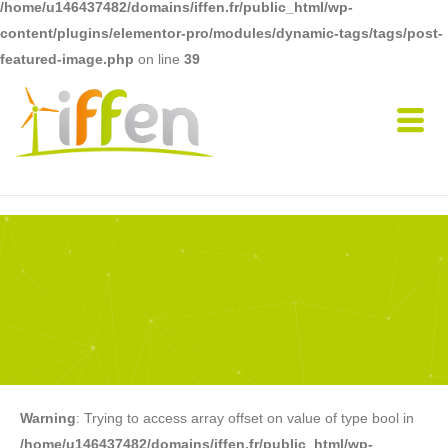
/home/u146437482/domains/iffen.fr/public_html/wp-
content/plugins/elementor-pro/modules/dynamic-tags/tags/post-
featured-image.php
on line
39
Warning
: Trying to access array offset on value of type bool in
/home/u146437482/domains/iffen.fr/public_html/wp-