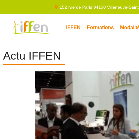
152 rue de Paris 94190 Villeneuve-Sain
IFFEN
Formations
Modalit
Actu IFFEN