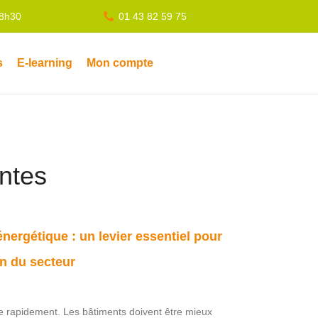
18h30
01 43 82 59 75
s
E-learning
Mon compte
entes
nergétique : un levier essentiel pour
n du secteur
ue rapidement. Les bâtiments doivent être mieux