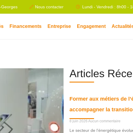
t-Georges
Nous contacter
Lundi - Vendredi : 8h00 - 
és
Financements
Entreprise
Engagement
Actualité
Articles Réc
Former aux métiers de l’é
accompagner la transitio
8 juin 2026
Aucun commentaire
Le secteur de l’énergétique évol