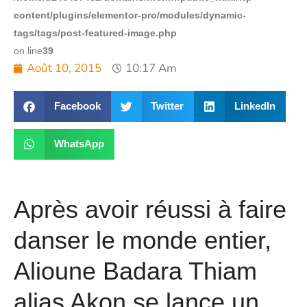
content/plugins/elementor-pro/modules/dynamic-
tags/tags/post-featured-image.php
on line
39
Août 10, 2015
10:17 Am
Facebook
Twitter
LinkedIn
WhatsApp
Après avoir réussi à faire
danser le monde entier,
Alioune Badara Thiam
alias Akon se lance un