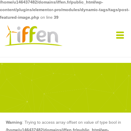
/home/u146437482/domains/iffen.fr/public_html/wp-
content/plugins/elementor-pro/modules/dynamic-tags/tags/post-
featured-image.php
on line
39
Warning
: Trying to access array offset on value of type bool in
/home/u146437482/domains/iffen.fr/public_html/wp-