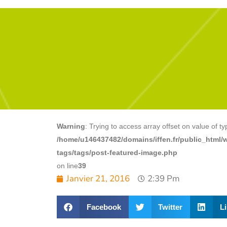
Warning
: Trying to access array offset on value of ty
/home/u146437482/domains/iffen.fr/public_html/
tags/tags/post-featured-image.php
on line
39
Janvier 21, 2016
2:39 Pm
Facebook
Twitter
L