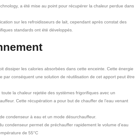
chnology, a été mise au point pour récupérer la chaleur perdue dans
plication sur les refroidisseurs de lait, cependant après constat des
ifiques standards ont été développés.
onnement
e doit dissiper les calories absorbées dans cette enceinte. Cette énergie
me par conséquent une solution de réutilisation de cet apport peut être
r toute la chaleur rejetée des systèmes frigorifiques avec un
auffeur. Cette récupération a pour but de chauffer de l’eau venant
ode condenseur à eau et un mode désurchauffeur.
s du condenseur permet de préchauffer rapidement le volume d’eau
température de 55°C