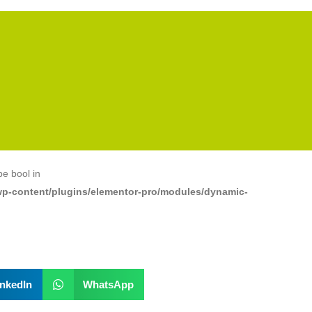
pe bool in
wp-content/plugins/elementor-pro/modules/dynamic-
inkedIn
WhatsApp