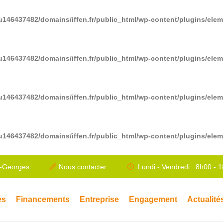
u146437482/domains/iffen.fr/public_html/wp-content/plugins/ele
u146437482/domains/iffen.fr/public_html/wp-content/plugins/ele
u146437482/domains/iffen.fr/public_html/wp-content/plugins/ele
u146437482/domains/iffen.fr/public_html/wp-content/plugins/ele
t-Georges
Nous contacter
Lundi - Vendredi : 8h00 - 
és
Financements
Entreprise
Engagement
Actualité